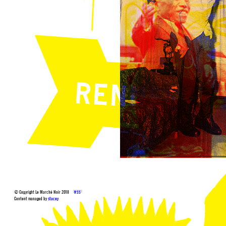
© Copyright Le Marché Noir 2018
RSS
Content managed by
stacey