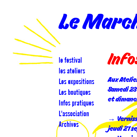
Le March
Info
le festival
les ateliers
Aux Atelie
Les expositions
Samedi 23
Les boutiques
et dimanc
Infos pratiques
L'association
→ Verniss
Archives
jeudi 21 s