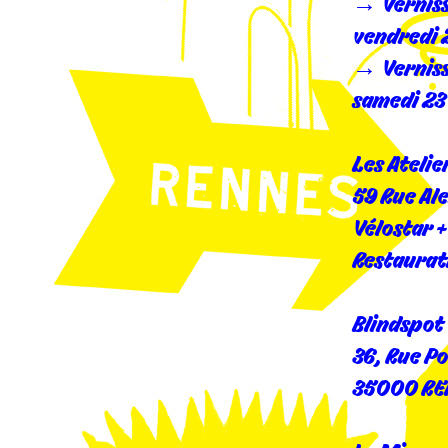
→ Verniss
vendredi 2
→ Vernissa
samedi 23 
Les Atelie
59 Rue Al
Vélostar +
Restaurat
Blindspot
36, Rue P
35000 RE