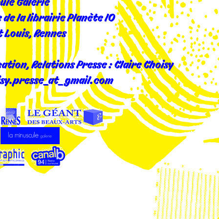
ule Galerie
de la librairie Planète IO
t Louis, Rennes
ion, Relations Presse : Claire Choisy
isy.presse_at_gmail.com