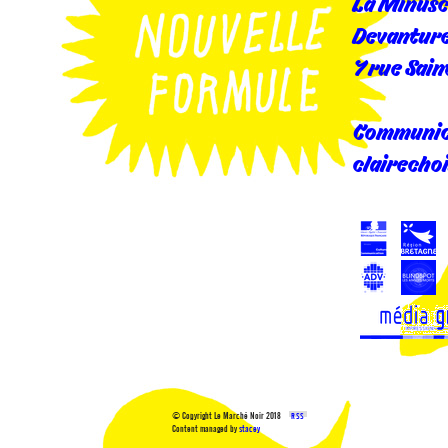
La Minusc
Devanture 
7 rue Sain
Communicat
clairecho
© Copyright Le Marché Noir 2018
RSS
Content managed by
stacey