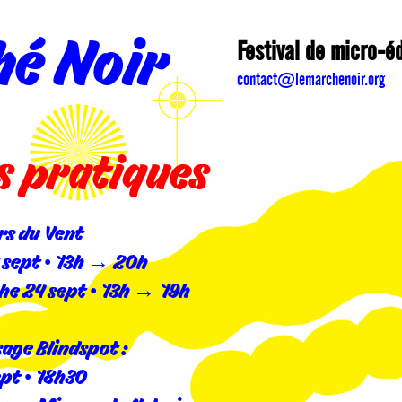
é Noir
Festival de micro-éd
contact@lemarchenoir.org
s pratiques
rs du Vent
 sept • 13h → 20h
he 24 sept • 13h → 19h
age Blindspot :
ept • 18h30